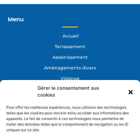
… Assainissement Grand-Champ, Plescop
… Assainissement La Vraie-Croix, Elven, Questembert
… Assainissement Morbihan
Menu
… Assainissement Ploërmel, Sarzeau, Muzillac
… Assainissement Séné, Theix
… Assainissement Vannes
… Assainissement Arradon
Accueil
… Assainissement Baden
… Assainissement Le Bono
… Assainissement Ploeren
Terrassement
… Assainissement Saint-Avé
… Assainissement Crach
Assainissement
… Assainissement Auray
… Assainissement Saint-Nolff
Aménagements divers
… Assainissement Arzal
… Assainissement Camoël
Vidange
… Assainissement Herbignac
… Assainissement Pénestin
Gérer le consentement aux
… Assainissement Redon
Démolition
cookies
Broyage/Recyclage
Pour offrir les meilleures expériences, nous utilisons des technologies
Recrutement
telles que les cookies pour stocker et/ou accéder aux informations des
appareils. Le fait de consentir à ces technologies nous permettra de
Contact
traiter des données telles que le comportement de navigation ou les ID
uniques sur ce site.