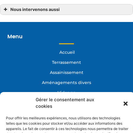
Nous intervenons aussi
Broyage/Recyclage
… Recyclage béton Grand-Champ, Plescop
… Recyclage béton La Vraie-Croix, Elven, Questembert
… Recyclage béton Morbihan
Menu
… Recyclage béton Ploërmel, Sarzeau, Muzillac
… Recyclage béton Séné, Theix
… Recyclage béton Vannes
… Recyclage béton Arradon
Accueil
… Recyclage béton Baden
… Recyclage béton Le Bono
… Recyclage béton Ploeren
Terrassement
… Recyclage béton Saint-Avé
… Recyclage béton Crach
Assainissement
… Recyclage béton Auray
… Recyclage béton Saint-Nolff
Gérer le consentement aux
Aménagements divers
… Recyclage béton Arzal
… Recyclage béton Camoël
cookies
Vidange
… Recyclage béton Herbignac
… Recyclage béton Pénestin
Pour offrir les meilleures expériences, nous utilisons des technologies
… Recyclage béton Redon
Démolition
telles que les cookies pour stocker et/ou accéder aux informations des
appareils. Le fait de consentir à ces technologies nous permettra de
Broyage/Recyclage
traiter des données telles que le comportement de navigation ou les ID
uniques sur ce site.
Recrutement
Contact